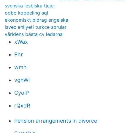
svenska lesbiska tjejer
odbc koppeling sql
ekonomiskt bidrag engelska
isvec ehliyeti turkce sorular
världens bästa cv ledarna
xWax
Fhr
wmh
vghWi
CyoiP
rQxdR
Pension arrangements in divorce