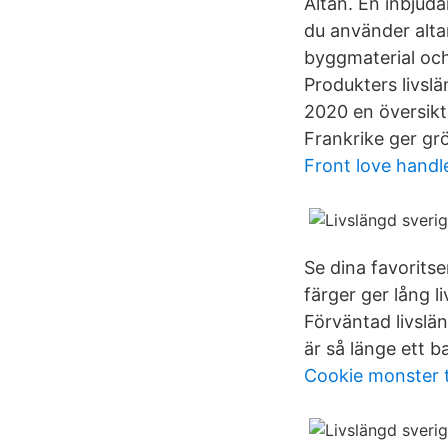
Altan. En inbjuda
du använder altan
byggmaterial och
Produkters livsl
2020 en översikt
Frankrike ger grö
Front love handl
Se dina favorits
färger ger lång l
Förväntad livslän
är så länge ett b
Cookie monster t