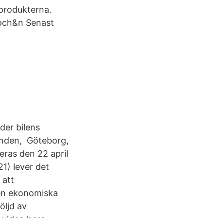
 produkterna.
och&n Senast
der bilens
renden, Göteborg,
eras den 22 april
1) lever det
 att
den ekonomiska
öljd av