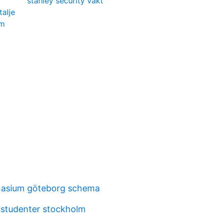
stanley security vakt
talje
äm
asium göteborg schema
studenter stockholm