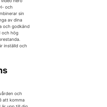
 video hero
yl- och
mbinerar sin
nga av dina
sta och godkänd
d och hög
 prestanda.
r inställd och
ns
å vården och
ré att komma
är upp till dig.