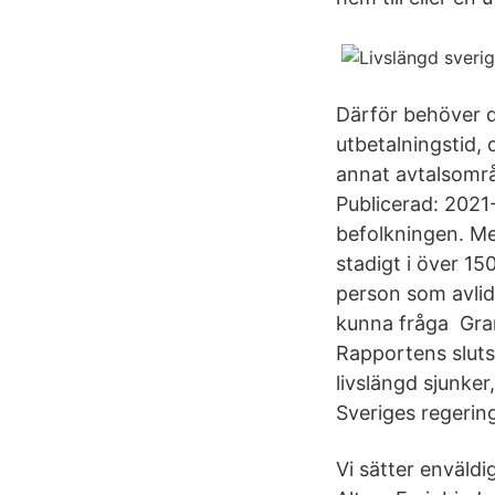
Därför behöver d
utbetalningstid, 
annat avtalsområ
Publicerad: 2021-
befolkningen. Me
stadigt i över 1
person som avlid
kunna fråga Gran
Rapportens sluts
livslängd sjunke
Sveriges regeri
Vi sätter enväld