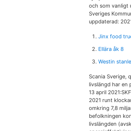
och som vanligt u
Sveriges Kommun
uppdaterad: 2021
Jinx food tru
Ellära åk 8
Westin stanle
Scania Sverige, 
livslängd har en
13 april 2021:SK
2021 runt klocka
omkring 7,8 milj
befolkningen kom
livslängden (avsk