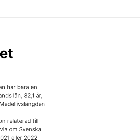
et
en har bara en
nds län, 82,1 år,
. Medellivslängden
 relaterad till
ävla om Svenska
2021 eller 2022