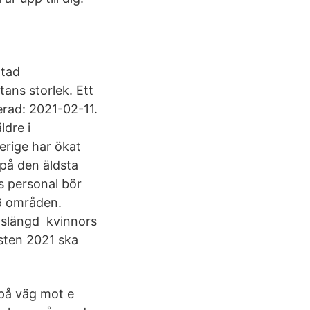
ntad
tans storlek. Ett
rad: 2021-02-11.
ldre i
erige har ökat
 på den äldsta
s personal bör
16 områden.
ivslängd kvinnors
sten 2021 ska
 på väg mot e