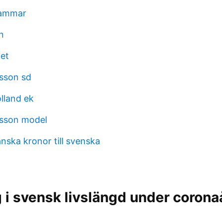
hammar
n
et
sson sd
lland ek
sson model
nska kronor till svenska
 i svensk livslängd under corona
i