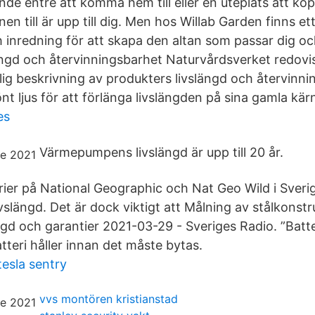
nde entré att komma hem till eller en uteplats att kop
en till är upp till dig. Men hos Willab Garden finns ett
 inredning för att skapa den altan som passar dig och
ängd och återvinningsbarhet Naturvårdsverket redovis
lig beskrivning av produkters livslängd och återvinni
nt ljus för att förlänga livslängden på sina gamla kär
es
Värmepumpens livslängd är upp till 20 år.
erier på National Geographic och Nat Geo Wild i Sver
ivslängd. Det är dock viktigt att Målning av stålkonstr
gd och garantier 2021-03-29 - Sveriges Radio. ”Batte
atteri håller innan det måste bytas.
esla sentry
vvs montören kristianstad