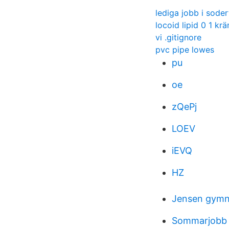
lediga jobb i soder
locoid lipid 0 1 kr
vi .gitignore
pvc pipe lowes
pu
oe
zQePj
LOEV
iEVQ
HZ
Jensen gymn
Sommarjobb 