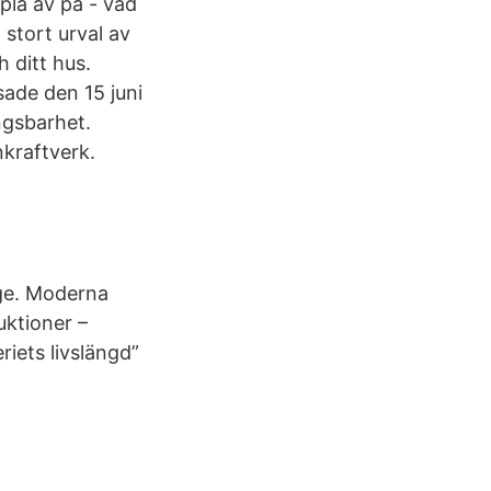
pla av på - vad
 stort urval av
 ditt hus.
ade den 15 juni
ngsbarhet.
nkraftverk.
ige. Moderna
uktioner –
riets livslängd”