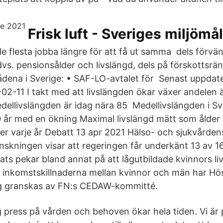
Frisk luft - Sveriges miljömål
e flesta jobba längre för att få ut samma dels förvä
dvs. pensionsålder och livslängd, dels på förskottsrän
dena i Sverige: • SAF-LO-avtalet för Senast uppdate
02-11 I takt med att livslängden ökar växer andelen ä
dellivslängden är idag nära 85 Medellivslängden i Sv
50 år med en ökning Maximal livslängd mätt som ålder
er varje år Debatt 13 apr 2021 Hälso- och sjukvården
skningen visar att regeringen får underkänt 13 av 
ats pekar bland annat på att lågutbildade kvinnors l
r, inkomstskillnaderna mellan kvinnor och män har Hö
ng granskas av FN:s CEDAW-kommitté.
ig press på vården och behoven ökar hela tiden. Vi är