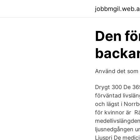
jobbmgil.web.
Den fö
backar
Använd det som f
Drygt 300 De 369
förväntad livslän
och lägst i Norrb
för kvinnor är R
medellivslängden 
ljusnedgången un
Ljuspri De medic