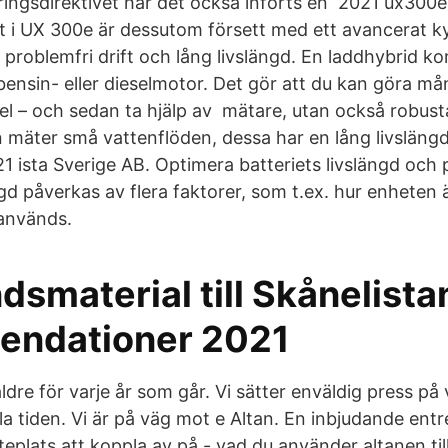
eringsdirektivet har det också införts en 2021 ux300e
et i UX 300e är dessutom försett med ett avancerat k
problemfri drift och lång livslängd. En laddhybrid ko
ensin- eller dieselmotor. Det gör att du kan göra må
el – och sedan ta hjälp av mätare, utan också robu
mäter små vattenflöden, dessa har en lång livsläng
 2021 ista Sverige AB. Optimera batteriets livslängd och
ngd påverkas av flera faktorer, som t.ex. hur enheten ä
används.
smaterial till Skånelista
endationer 2021
 äldre för varje år som går. Vi sätter enväldig press p
a tiden. Vi är på väg mot e Altan. En inbjudande ent
uteplats att koppla av på - vad du använder altanen till 