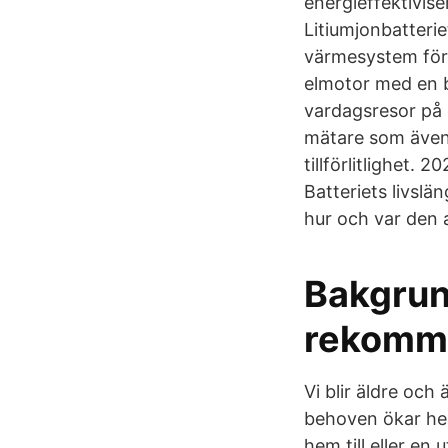
energieffektivis
Litiumjonbatteri
värmesystem för 
elmotor med en b
vardagsresor på 
mätare som även 
tillförlitlighet.
Batteriets livslä
hur och var den 
Bakgrund
rekomm
Vi blir äldre och
behoven ökar hel
hem till eller en 