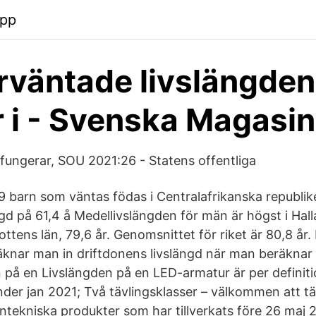
app
rväntade livslängden
 i - Svenska Magasin
ungerar, SOU 2021:26 - Statens offentliga
 barn som väntas födas i Centralafrikanska republik
gd på 61,4 å Medellivslängden för män är högst i Halla
ottens län, 79,6 år. Genomsnittet för riket är 80,8 år
äknar man in driftdonens livslängd när man beräknar
på en Livslängden på en LED-armatur är per definition
der jan 2021; Två tävlingsklasser – välkommen att t
intekniska produkter som har tillverkats före 26 maj 