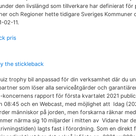
nder den livslängd som tillverkare har definierat för
er och Regioner hette tidigare Sveriges Kommuner 
-02-11.
ck pris
y the stickleback
quiz trophy bil anpassad för din verksamhet där du un
 partner som löser alla serviceåtgärder och garantiä
F-koncernens rapport för första kvartalet 2021 public
n 08:45 och en Webcast, med möjlighet att Idag (202
arder människor på jorden, men forskarna räknar med
mer närma sig 10 miljarder i mitten av Vidare har 
rivningstiden) lagts fast i förordning. Som en direkt f