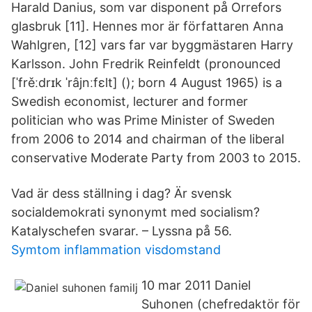
Harald Danius, som var disponent på Orrefors
glasbruk [11]. Hennes mor är författaren Anna
Wahlgren, [12] vars far var byggmästaren Harry
Karlsson. John Fredrik Reinfeldt (pronounced
[ˈfrěːdrɪk ˈrâjnːfɛlt] (); born 4 August 1965) is a
Swedish economist, lecturer and former
politician who was Prime Minister of Sweden
from 2006 to 2014 and chairman of the liberal
conservative Moderate Party from 2003 to 2015.
Vad är dess ställning i dag? Är svensk
socialdemokrati synonymt med socialism?
Katalyschefen svarar. – Lyssna på 56.
Symtom inflammation visdomstand
10 mar 2011 Daniel
Suhonen (chefredaktör för