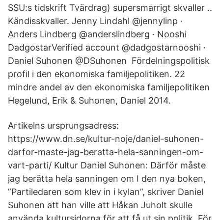
SSU:s tidskrift Tvärdrag) supersmarrigt skvaller ..
Kändisskvaller. Jenny Lindahl @jennylinp ·
Anders Lindberg @anderslindberg · Nooshi
DadgostarVerified account @dadgostarnooshi ·
Daniel Suhonen @DSuhonen Fördelningspolitisk
profil i den ekonomiska familjepolitiken. 22
mindre andel av den ekonomiska familjepolitiken
Hegelund, Erik & Suhonen, Daniel 2014.
Artikelns ursprungsadress:
https://www.dn.se/kultur-noje/daniel-suhonen-
darfor-maste-jag-beratta-hela-sanningen-om-
vart-parti/ Kultur Daniel Suhonen: Därför måste
jag berätta hela sanningen om I den nya boken,
”Partiledaren som klev in i kylan”, skriver Daniel
Suhonen att han ville att Håkan Juholt skulle
använda kultursidorna för att få ut sin politik. För