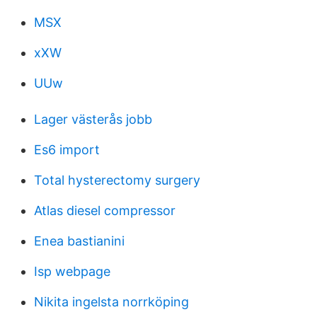
MSX
xXW
UUw
Lager västerås jobb
Es6 import
Total hysterectomy surgery
Atlas diesel compressor
Enea bastianini
Isp webpage
Nikita ingelsta norrköping