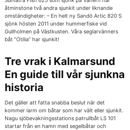
Sumatra Fish 625 som sjönk på Vänern har
åtminstone två andra sjunkit under liknande
omständigheter: – En helt ny Sandö Artic 820 S
sjönk hösten 2011 under hummerfiske vid
Gullholmen på Västkusten. Våra seglarvänners
båt ”Otilia” har sjunkit!
Tre vrak i Kalmarsund
En guide till vår sjunkna
historia
Det gäller att fatta snabba beslut när det
kommer larm om båtar som har vält eller sjunkit.
Nagu sjöbevakningsstations patrullbåt LS 101
startar från en hamn med segelbåtar och