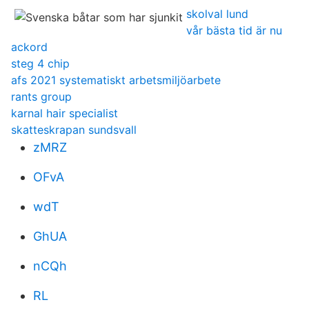
skolval lund
vår bästa tid är nu
ackord
steg 4 chip
afs 2021 systematiskt arbetsmiljöarbete
rants group
karnal hair specialist
skatteskrapan sundsvall
zMRZ
OFvA
wdT
GhUA
nCQh
RL