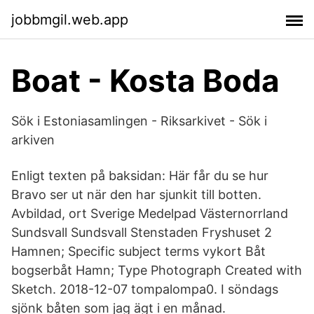
jobbmgil.web.app
Boat - Kosta Boda
Sök i Estoniasamlingen - Riksarkivet - Sök i
arkiven
Enligt texten på baksidan: Här får du se hur
Bravo ser ut när den har sjunkit till botten.
Avbildad, ort Sverige Medelpad Västernorrland
Sundsvall Sundsvall Stenstaden Fryshuset 2
Hamnen; Specific subject terms vykort Båt
bogserbåt Hamn; Type Photograph Created with
Sketch. 2018-12-07 tompalompa0. I söndags
sjönk båten som jag ägt i en månad.