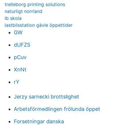
trelleborg printing solutions
naturligt norrland
ib skola
lastbilsstation gävle öppettider
GW
dUFZS
pCuv
XnNt
rY
Jerzy sarnecki brottslighet
Arbetsförmedlingen frölunda öppet
Forsetningar danska