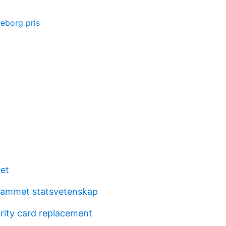
eborg pris
et
rammet statsvetenskap
urity card replacement