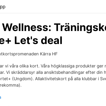
app
 Wellness: Träningsk
e+ Let's deal
entkortspromenaden Kärra HF
 vi våra olika kort. Våra högklassiga produkter ger mö
r. Vi skräddarsyr alla ansiktsbehandlingar efter din 
tet+ (Ungdom). Allaktivitetskort på alla klubbar i Sve
förekomma).
a