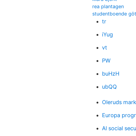
rea plantagen
studentboende göt
tr
iYug
vt
PW
buHzH
ubQQ
Oleruds mark
Europa prog
Al social sec