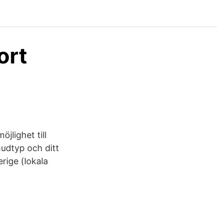
ort
jlighet till
hudtyp och ditt
rige (lokala