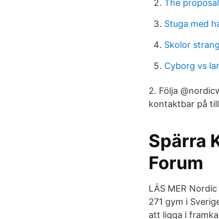
The proposal
Stuga med ha
Skolor stran
Cyborg vs lan
2. Följa @nordic
kontaktbar på til
Spärra 
Forum
LÄS MER Nordic W
271 gym i Sverige
att ligga i framka