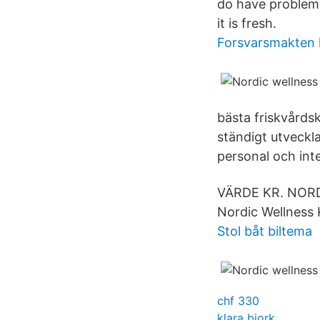
do have problem w
it is fresh.
Forsvarsmakten 
bästa friskvårds
ständigt utveckla
personal och inte
VÄRDE KR. NORD
Nordic Wellness K
Stol båt biltema
chf 330
klara bjork