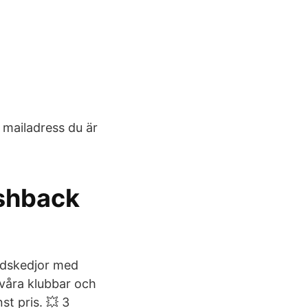
 mailadress du är
ashback
rdskedjor med
 våra klubbar och
st pris. 💥 3