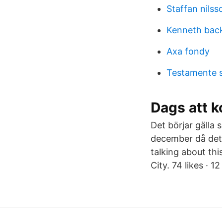
Staffan nils
Kenneth bac
Axa fondy
Testamente 
Dags att 
Det börjar gälla 
december då det b
talking about th
City. 74 likes · 1