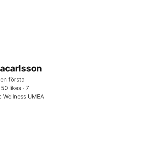
acarlsson
den första
50 likes · 7
dic Wellness UMEA