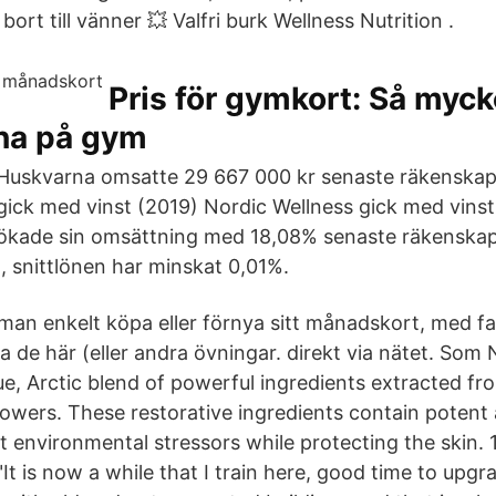
ort till vänner 💥 Valfri burk Wellness Nutrition .
Pris för gymkort: Så myck
äna på gym
Huskvarna omsatte 29 667 000 kr senaste räkenskap
gick med vinst (2019) Nordic Wellness gick med vinst
 ökade sin omsättning med 18,08% senaste räkenskap
, snittlönen har minskat 0,01%.
man enkelt köpa eller förnya sitt månadskort, med fak
a de här (eller andra övningar. direkt via nätet. Som
e, Arctic blend of powerful ingredients extracted fro
flowers. These restorative ingredients contain potent
environmental stressors while protecting the skin. 1
It is now a while that I train here, good time to upgr