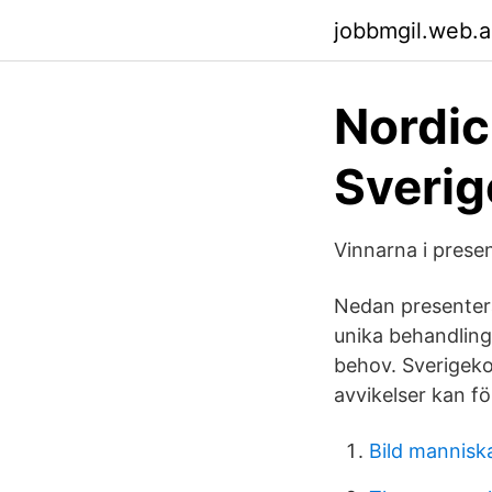
jobbmgil.web.
Nordic
Sverig
Vinnarna i pres
Nedan presenterar
unika behandlinga
behov. Sverigekor
avvikelser kan 
Bild mannisk