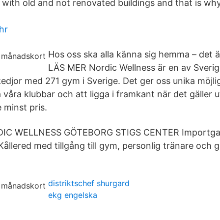
ith old and not renovated buildings and that is why I
hr
Hos oss ska alla känna sig hemma – det är
LÄS MER Nordic Wellness är en av Sverig
kedjor med 271 gym i Sverige. Det ger oss unika möjli
 våra klubbar och att ligga i framkant när det gäller u
 minst pris.
IC WELLNESS GÖTEBORG STIGS CENTER Importgata
ållered med tillgång till gym, personlig tränare och 
distriktschef shurgard
ekg engelska