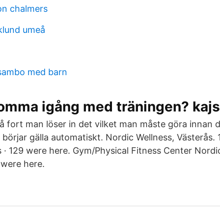
son chalmers
klund umeå
sambo med barn
komma igång med träningen? kajs
så fort man löser in det vilket man måste göra innan 
örjar gälla automatiskt. Nordic Wellness, Västerås. 1
is · 129 were here. Gym/Physical Fitness Center Nor
2 were here.